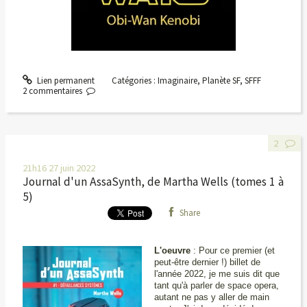
Lien permanent
Catégories :
Imaginaire
,
Planète SF
,
SFFF
2
commentaires
2
21h16
27
juin 2022
Journal d'un AssaSynth, de Martha Wells (tomes 1 à
5)
Share
L'oeuvre
: Pour ce premier (et
peut-être dernier !) billet de
l'année 2022, je me suis dit que
tant qu'à parler de space opera,
autant ne pas y aller de main