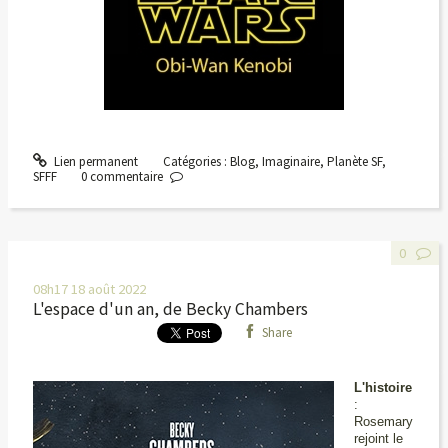
Lien permanent
Catégories :
Blog
,
Imaginaire
,
Planète SF
,
SFFF
0
commentaire
0
08h17
18
août 2022
L'espace d'un an, de Becky Chambers
Share
L'histoire
:
Rosemary
rejoint le