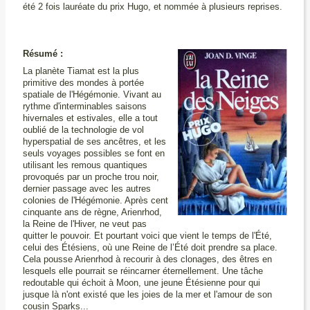
été 2 fois lauréate du prix Hugo, et nommée à plusieurs reprises.
Résumé :
La planète Tiamat est la plus
primitive des mondes à portée
spatiale de l'Hégémonie. Vivant au
rythme d'interminables saisons
hivernales et estivales, elle a tout
oublié de la technologie de vol
hyperspatial de ses ancêtres, et les
seuls voyages possibles se font en
utilisant les remous quantiques
provoqués par un proche trou noir,
dernier passage avec les autres
colonies de l'Hégémonie. Après cent
cinquante ans de règne, Arienrhod,
la Reine de l'Hiver, ne veut pas
quitter le pouvoir. Et pourtant voici que vient le temps de l'Été,
celui des Étésiens, où une Reine de l’Été doit prendre sa place.
Cela pousse Arienrhod à recourir à des clonages, des êtres en
lesquels elle pourrait se réincarner éternellement. Une tâche
redoutable qui échoit à Moon, une jeune Étésienne pour qui
jusque là n'ont existé que les joies de la mer et l'amour de son
cousin Sparks...