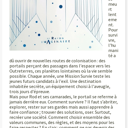
meu
rt
lent
eme
nt.
Pour
survi
vre,
l'hu
mani
té a
dû ouvrir de nouvelles routes de colonisation : des
portails perçant des passages dans l'espace vers les
Outreterres, ces planètes lointaines où la vie semble
possible. Chaque année, une Mission Survie teste les
jeunes futurs candidats à l'exil. Une destination
inhabitée secrète, un équipement choisi à l'aveugle,
trois jours d'épreuve.
Mais pour Rod et ses camarades, le portail se referme à
jamais derrière eux. Comment survivre ?
Il faut s’abriter,
explorer, rester sur ses gardes mais aussi apprendre à
faire confiance ; trouver des solutions, oser. Surtout,
recréer une société. Comment choisir ensemble des
valeurs communes, des règles, et des moyens pour les
faire respecter ? En clair : comment ne pas devenir des