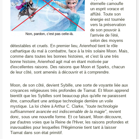
éternelle camoufle
un esprit vorace et
affûté. Toute son
énergie est tournée
vers la préservation
de son pouvoir à
l'arrivée de l'été,
selon des moyens
détestables et cruels. En premier lieu, Arienrhod tient le rôle
cathartique du mal à combattre, face à la très solaire Moon. Mais,
comme dans toutes les bonnes histoires, et c'est là une très
bonne histoire, Arienrhod agit mal en étant motivée par
d'excellentes raisons. Des raisons que Moon et Sparks, chacun
de leur côté, sont amenés à découvrir et à comprendre.
Moon, de son côté, devient Sybille, une sorte de voyante liée aux
croyances religieuses très profondes de Tiamat. Et Moon apprend
bientôt que les Sybilles sont beaucoup plus qu'elle ne paraissent
être, camouflant une antique technologie derrière un voile
mystique. La loi chère à Arthur C. Clarke,
"
toute technologie
suffisamment avancée est indiscernable de la magie"
, revient
donc, sous une nouvelle forme. Et ce faisant, Moon découvre,
par d'autres voies que la Reine de l'Hiver, les raisons profondes et
inavouables pour lesquelles l'Hégémonie tient tant à laisser
Tiamat dans son état primitif.