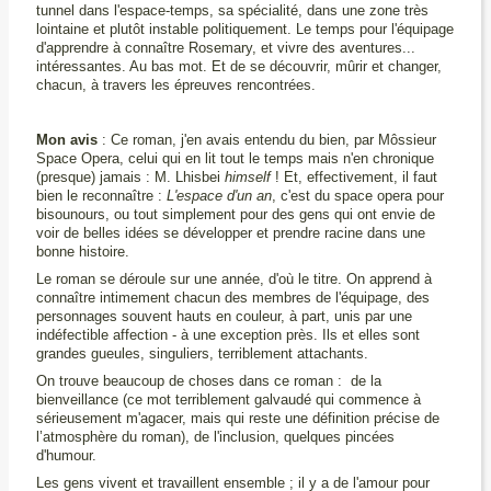
tunnel dans l'espace-temps, sa spécialité, dans une zone très
lointaine et plutôt instable politiquement. Le temps pour l'équipage
d'apprendre à connaître Rosemary, et vivre des aventures...
intéressantes. Au bas mot. Et de se découvrir, mûrir et changer,
chacun, à travers les épreuves rencontrées.
Mon avis
: Ce roman, j'en avais entendu du bien, par Môssieur
Space Opera, celui qui en lit tout le temps mais n'en chronique
(presque) jamais : M. Lhisbei
himself
! Et, effectivement, il faut
bien le reconnaître :
L'espace d'un an
, c'est du space opera pour
bisounours, ou tout simplement pour des gens qui ont envie de
voir de belles idées se développer et prendre racine dans une
bonne histoire.
Le roman se déroule sur une année, d'où le titre. On apprend à
connaître intimement chacun des membres de l'équipage, des
personnages souvent hauts en couleur, à part, unis par une
indéfectible affection - à une exception près. Ils et elles sont
grandes gueules, singuliers, terriblement attachants.
On trouve beaucoup de choses dans ce roman : de la
bienveillance (ce mot terriblement galvaudé qui commence à
sérieusement m'agacer, mais qui reste une définition précise de
l’atmosphère du roman), de l'inclusion, quelques pincées
d'humour.
Les gens vivent et travaillent ensemble ; il y a de l'amour pour