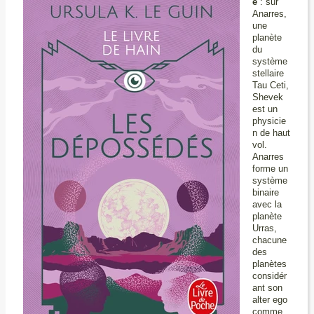
e
: sur
Anarres,
une
planète
du
système
stellaire
Tau Ceti,
Shevek
est un
physicie
n de haut
vol.
Anarres
forme un
système
binaire
avec la
planète
Urras,
chacune
des
planètes
considér
ant son
alter ego
comme