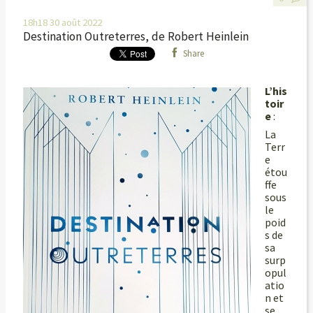
18h18
30
août 2022
Destination Outreterres, de Robert Heinlein
Share
L’his
toir
e
:
La
Terr
e
étou
ffe
sous
le
poid
s de
sa
surp
opul
atio
n et
se