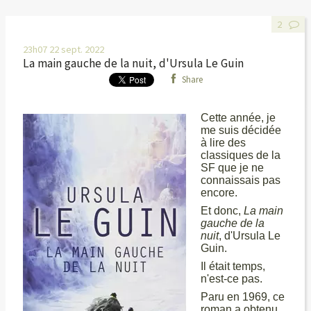
2
23h07
22
sept. 2022
La main gauche de la nuit, d'Ursula Le Guin
Share
Cette année, je
me suis décidée
à lire des
classiques de la
SF que je ne
connaissais pas
encore.
Et donc,
La main
gauche de la
nuit
, d'Ursula Le
Guin.
Il était temps,
n'est-ce pas.
Paru en 1969, ce
roman a obtenu