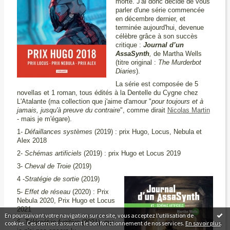
morte. J'ai donc décidé de vous
parler d'une série commencée
en décembre dernier, et
terminée aujourd'hui, devenue
célèbre grâce à son succès
critique :
Journal d’un
AssaSynth
,
de Martha Wells
(titre original :
The Murderbot
Diaries
).
La série est composée de 5
novellas et 1 roman, tous édités à la Dentelle du Cygne chez
L'Atalante (ma collection que j'aime d'amour "
pour toujours et à
jamais, jusqu'à preuve du contraire
", comme dirait
Nicolas Martin
- mais je m'égare).
1-
Défaillances systèmes
(2019) : prix Hugo, Locus, Nebula et
Alex 2018
2-
Schémas artificiels
(2019) : prix Hugo et Locus 2019
3-
Cheval de Troie
(2019)
4 -
Stratégie de sortie
(2019)
5-
Effet de réseau
(2020) : Prix
Nebula 2020, Prix Hugo et Locus
2021
En poursuivant votre navigation sur ce site, vous acceptez l'utilisation de
6-
Télémétrie fugitive
(2021), que
cookies. Ces derniers assurent le bon fonctionnement de nos services.
En savoir plus
.