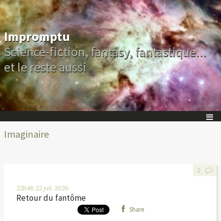
Impromptu
Science-fiction, fantasy, fantastique...
et le reste aussi
Imaginaire
2
22h46
22
juil. 2026
Retour du fantôme
Share