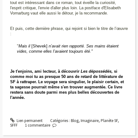
tout est intéressant dans ce roman, tout éveille la curiosité,
l'esprit critique, l'envie d'aller plus loin.
La postface d'Elisabeth
Vornarburg vaut elle aussi le détour, je la recommande.
Et puis, cette dernière phrase, qui rejoint si bien le titre de l’œuvre
:
"
Mais il
[Shevek]
n’avait rien rapporté. Ses mains étaient
vides, comme elles l’avaient toujours été."
Je t'enjoins, ami lecteur, à découvrir
Les dépossédés,
si
comme moi tu as presque 50 ans de retard de littérature de
SF à rattraper. Le voyage sera singulier, le plaisir certain, et
ta sagesse pourrait même s'en trouver augmentée. Ce livre
restera sans doute parmi mes plus belles découvertes de
l'année.
Lien permanent
Catégories :
Blog
,
Imaginaire
,
Planète SF
,
SFFF
1
commentaire