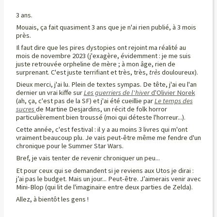
3 ans.
Mouais, ça fait quasiment 3 ans que je n'ai rien publié, à 3 mois
près.
Il faut dire que les pires dystopies ont rejoint ma réalité au
mois de novembre 2023 (j'exagère, évidemment : je me suis
juste retrouvée orpheline de mère ; à mon âge, rien de
surprenant. C'est juste terrifiant et très, très,
très
douloureux).
Dieux merci, j'ai lu. Plein de textes sympas. De tête, j'ai eu l'an
dernier un vrai kiffe sur
Les guerriers de l'hiver
d'Olivier Norek
(ah, ça, c'est pas de la SF) et j'ai été cueillie par
Le temps des
sucres
de Martine Desjardins, un récit de folk horror
particulièrement bien troussé (moi qui déteste l'horreur...).
Cette année, c'est festival : il y a au moins 3 livres qui m'ont
vraiment beaucoup plu. Je vais peut-être même me fendre d'un
chronique pour le Summer Star Wars.
Bref, je vais tenter de revenir chroniquer un peu...
Et pour ceux qui se demandent si je reviens aux Utos je dirai :
j’ai pas le budget. Mais un jour... Peut-être. J’aimerais venir avec
Mini-Blop (qui lit de l'imaginaire entre deux parties de Zelda).
Allez, à bientôt les gens !