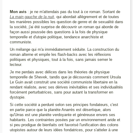
Mon avis
: je ne m'attendais pas du tout à ce roman. Sortant de
La main gauche de la nuit
, qui abordait allègrement et de toutes
les manières possibles les question de genre et de sexualité dans
la société, j'ai été surprise de découvrir un roman qui aborde de
façon aussi poussée des questions à la fois de physique
temporelle et d'utopie politique, tendance anarchiste et
communiste.
Un mélange qui m'a immédiatement séduite. La construction du
roman alterne et empile les flash-backs avec les réflexions
politiques et physiques, tout à la fois, sans jamais semer le
lecteur.
Je me perdais avec délices dans les théories de physique
temporelle de Shevek, tandis que je découvrais comment Ursula
Le Guin avait construit une société communiste libertaire en la
rendant réaliste, avec ses dérives inévitables et ses individualités
forcément perturbatrices, sans pour autant la transformer en
dystopie.
Si cette société a perduré selon ses principes fondateurs, c'est
en partie parce que la planète Anarrès est désertique, alors
qu'Urras est une planète verdoyante et généreuse envers ses
habitants. Les contraintes posées par un environnement aride et
si peu prodigue de bienfaits ont favorisé l'unification des colons
utopistes autour de leurs idées fondatrices, pour s'atteler à une