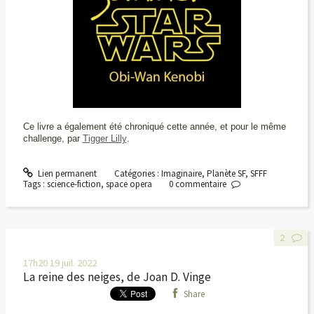
Ce livre a également été chroniqué cette année, et pour le même
challenge, par
Tigger Lilly
.
Lien permanent
Catégories :
Imaginaire
,
Planète SF
,
SFFF
Tags :
science-fiction
,
space opera
0
commentaire
2
17h20
19
juil. 2022
La reine des neiges, de Joan D. Vinge
Share