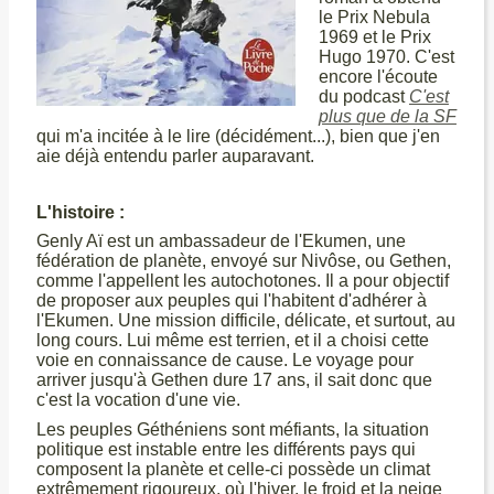
le Prix Nebula
1969 et le Prix
Hugo 1970. C'est
encore l'écoute
du podcast
C'est
plus que de la SF
qui m'a incitée à le lire (décidément...), bien que j'en
aie déjà entendu parler auparavant.
L'histoire :
Genly Aï est un ambassadeur de l'Ekumen, une
fédération de planète, envoyé sur Nivôse, ou Gethen,
comme l'appellent les autochotones. Il a pour objectif
de proposer aux peuples qui l'habitent d'adhérer à
l'Ekumen. Une mission difficile, délicate, et surtout, au
long cours. Lui même est terrien, et il a choisi cette
voie en connaissance de cause. Le voyage pour
arriver jusqu'à Gethen dure 17 ans, il sait donc que
c'est la vocation d'une vie.
Les peuples Géthéniens sont méfiants, la situation
politique est instable entre les différents pays qui
composent la planète et celle-ci possède un climat
extrêmement rigoureux, où l'hiver, le froid et la neige