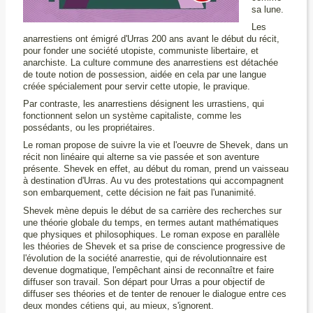
sa lune.
Les
anarrestiens ont émigré d'Urras 200 ans avant le début du récit,
pour fonder une société utopiste, communiste libertaire, et
anarchiste. La culture commune des anarrestiens est détachée
de toute notion de possession, aidée en cela par une langue
créée spécialement pour servir cette utopie, le pravique.
Par contraste, les anarrestiens désignent les urrastiens, qui
fonctionnent selon un système capitaliste, comme les
possédants, ou les propriétaires.
Le roman propose de suivre la vie et l'oeuvre de Shevek, dans un
récit non linéaire qui alterne sa vie passée et son aventure
présente. Shevek en effet, au début du roman, prend un vaisseau
à destination d'Urras. Au vu des protestations qui accompagnent
son embarquement, cette décision ne fait pas l'unanimité.
Shevek mène depuis le début de sa carrière des recherches sur
une théorie globale du temps, en termes autant mathématiques
que physiques et philosophiques. Le roman expose en parallèle
les théories de Shevek et sa prise de conscience progressive de
l'évolution de la société anarrestie, qui de révolutionnaire est
devenue dogmatique, l'empêchant ainsi de reconnaître et faire
diffuser son travail. Son départ pour Urras a pour objectif de
diffuser ses théories et de tenter de renouer le dialogue entre ces
deux mondes cétiens qui, au mieux, s'ignorent.