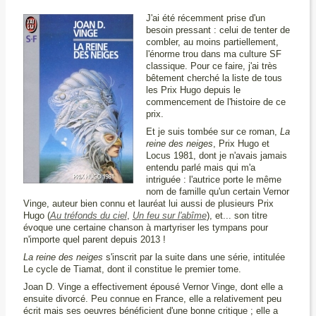
J'ai été récemment prise d'un
besoin pressant : celui de tenter de
combler, au moins partiellement,
l'énorme trou dans ma culture SF
classique. Pour ce faire, j'ai très
bêtement cherché la liste de tous
les Prix Hugo depuis le
commencement de l'histoire de ce
prix.
Et je suis tombée sur ce roman,
La
reine des neiges
, Prix Hugo et
Locus 1981, dont je n'avais jamais
entendu parlé mais qui m'a
intriguée : l'autrice porte le même
nom de famille qu'un certain Vernor
Vinge, auteur bien connu et lauréat lui aussi de plusieurs Prix
Hugo (
Au tréfonds du ciel
,
Un feu sur l'abîme
), et... son titre
évoque une certaine chanson à martyriser les tympans pour
n'importe quel parent depuis 2013 !
La reine des neiges
s'inscrit par la suite dans une série, intitulée
Le cycle de Tiamat, dont il constitue le premier tome.
Joan D. Vinge a effectivement épousé Vernor Vinge, dont elle a
ensuite divorcé. Peu connue en France, elle a relativement peu
écrit mais ses oeuvres bénéficient d'une bonne critique ; elle a