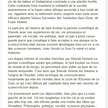
vie de dur labeur et d'adaptation constante à une planète hostile.
Cette contrainte forte maintient la solidarité de la société
anarrestienne et la haute valeur éthique associée à leur mode de
vie, rappelant ainsi la nettement moins utopiste mais toute aussi
efficace planète Salusa Secundus des Sardaukar dans
Dune
, de
Frank Herbert.
Le parti-pris de l'autrice de faire évoluer la pensée scientifique de
Shevek avec ses expériences de vie, vie amoureuse et
parentale, vie sociale, vie politique, était un pari a priori casse-
gueule parce que compliqué à faire accepter à une époque où la
science-fiction était encore souvent développée hors-sol vis à vis
des sciences humaines, mais Ursula Le Guin l'a mené ici avec
maestria.
Les étapes intimes et sociales franchies par Shevek forment sa
pensée scientifique autant que politique, et font évoluer sa vision
du monde et du temps, lui permettant ainsi d'aller au bout de sa
théorie temporelle. C'est ainsi que Shevek invente les théories à
l'origine de l'Ansible, cette technique de communication
instantanée qui relie les mondes dans le cycle de l'Ekumen de Le
Guin, et qui s'est diffusé par capillarité dans bien des oeuvres de
science-fiction depuis.
J'ai énormément aimé
Les dépossédés
, bien plus que
La main
gauche de la nuit
. J'ai mis longtemps à le lire car je ne voulais
pas aller trop vite, afin d'éviter perdre une miette des idées qui
l'émaillent. Philosophie, politique, société, sciences physiques :