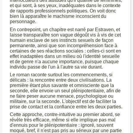
interlocuteurs des attitudes qu'il qualifie de féminines,
et qui sont, à ses yeux, inadéquates dans le contexte
de rapports professionnels politiques. On voit donc
bien là apparaître le machisme inconscient du
personnage.
En contrepoint, un chapitre est narré par Estraven, et
laisse transparaître son vague dégoût vis à vis de cet
humain esclave de ses instincts sexuels de façon
permanente, ainsi que son incompréhension face à
certaines de ses réactions sociales : celles-ci sont en
effet inadaptées dans un milieu où l'identité sexuelle
et de genre n'a aucune importance, puisque chaque
individu passe de l'un à l'autre sa vie durant.
Le roman raconte surtout les commencements, si
délicats : la rencontre entre deux civilisations. La
première étant plus savante et omnisciente que la
seconde, elle envoie un seul plénipotentiaire, afin de
ne faire peser aucune menace, psychologique ou
militaire, sur la seconde. L'objectif est de faciliter la
prise de contact et la confiance entre les deux parties.
Cette approche, contre-intuitive au premier abord, se
révèle très efficace, même si elle implique pas mal
d'ennuis pour le plénipotentiaire : ignoré, souvent
moqué, bref, il n'est pas pris au sérieux par une partie