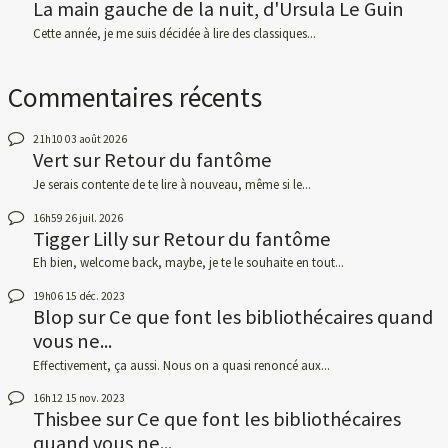
La main gauche de la nuit, d'Ursula Le Guin
Cette année, je me suis décidée à lire des classiques...
Commentaires récents
21h10
03
août 2026
Vert
sur
Retour du fantôme
Je serais contente de te lire à nouveau, même si le...
16h59
26
juil. 2026
Tigger Lilly
sur
Retour du fantôme
Eh bien, welcome back, maybe, je te le souhaite en tout...
19h06
15
déc. 2023
Blop
sur
Ce que font les bibliothécaires quand
vous ne...
Effectivement, ça aussi. Nous on a quasi renoncé aux...
16h12
15
nov. 2023
Thisbee
sur
Ce que font les bibliothécaires
quand vous ne...