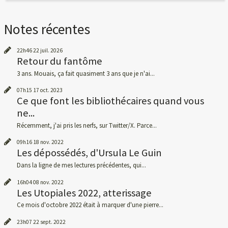
Notes récentes
22h46
22
juil. 2026
Retour du fantôme
3 ans. Mouais, ça fait quasiment 3 ans que je n'ai...
07h15
17
oct. 2023
Ce que font les bibliothécaires quand vous
ne...
Récemment, j'ai pris les nerfs, sur Twitter/X. Parce...
09h16
18
nov. 2022
Les dépossédés, d'Ursula Le Guin
Dans la ligne de mes lectures précédentes, qui...
16h04
08
nov. 2022
Les Utopiales 2022, atterissage
Ce mois d'octobre 2022 était à marquer d'une pierre...
23h07
22
sept. 2022