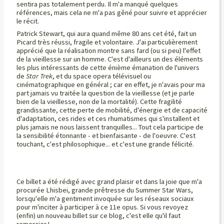
sentira pas totalement perdu. Il m'a manqué quelques
références, mais cela ne m'a pas gêné pour suivre et apprécier
le récit.
Patrick Stewart, qui aura quand même 80 ans cet été, fait un
Picard très réussi, fragile et volontaire. J'ai particulièrement
apprécié que la réalisation montre sans fard (ou si peu) l'effet
de la vieillesse sur un homme. C'est d'ailleurs un des éléments
les plus intéressants de cette énième émanation de l'univers
de
Star Trek
, et du space opera télévisuel ou
cinématographique en général ; car en effet, je n'avais pour ma
part jamais vu traitée la question de la vieillesse (et je parle
bien de la vieillesse, non de la mortalité). Cette fragilité
grandissante, cette perte de mobilité, d'énergie et de capacité
d'adaptation, ces rides et ces rhumatismes qui s'installent et
plus jamais ne nous laissent tranquilles... Tout cela participe de
la sensibilité étonnante - et bienfaisante - de l'oeuvre. C'est
touchant, c'est philosophique... et c'est une grande félicité.
Ce billet a été rédigé avec grand plaisir et dans la joie que m'a
procurée Lhisbei, grande prêtresse du Summer Star Wars,
lorsqu'elle m'a gentiment invoquée sur les réseaux sociaux
pour m'inciter à participer à ce 11e opus. Si vous revoyez
(enfin) un nouveau billet sur ce blog, c'est elle qu'il faut