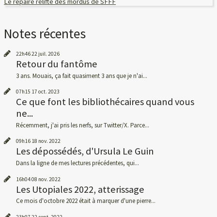
Le repaire relifté des mordus de SFFF
Notes récentes
22h46
22
juil. 2026
Retour du fantôme
3 ans. Mouais, ça fait quasiment 3 ans que je n'ai...
07h15
17
oct. 2023
Ce que font les bibliothécaires quand vous
ne...
Récemment, j'ai pris les nerfs, sur Twitter/X. Parce...
09h16
18
nov. 2022
Les dépossédés, d'Ursula Le Guin
Dans la ligne de mes lectures précédentes, qui...
16h04
08
nov. 2022
Les Utopiales 2022, atterissage
Ce mois d'octobre 2022 était à marquer d'une pierre...
23h07
22
sept. 2022