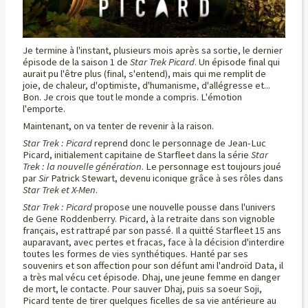
Je termine à l'instant, plusieurs mois après sa sortie, le dernier
épisode de la saison 1 de
Star Trek Picard
. Un épisode final qui
aurait pu l'être plus (final, s'entend), mais qui me remplit de
joie, de chaleur, d'optimiste, d'humanisme, d'allégresse et...
Bon. Je crois que tout le monde a compris. L'émotion
l'emporte.
Maintenant, on va tenter de revenir à la raison.
Star Trek : Picard
reprend donc le personnage de Jean-Luc
Picard, initialement capitaine de Starfleet dans la série
Star
Trek : la nouvelle génération
. Le personnage est toujours joué
par
Sir
Patrick Stewart, devenu iconique grâce à ses rôles dans
Star Trek et X-Men
.
Star Trek : Picard
propose une nouvelle pousse dans l'univers
de Gene Roddenberry. Picard, à la retraite dans son vignoble
français, est rattrapé par son passé. Il a quitté Starfleet 15 ans
auparavant, avec pertes et fracas, face à la décision d'interdire
toutes les formes de vies synthétiques. Hanté par ses
souvenirs et son affection pour son défunt ami l'androïd Data, il
a très mal vécu cet épisode. Dhaj, une jeune femme en danger
de mort, le contacte. Pour sauver Dhaj, puis sa soeur Soji,
Picard tente de tirer quelques ficelles de sa vie antérieure au