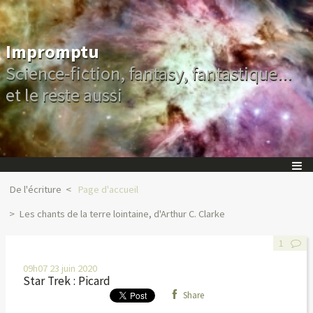
Impromptu
Science-fiction, fantasy, fantastique...
et le reste aussi
De l'écriture
Page d'accueil
Les chants de la terre lointaine, d'Arthur C. Clarke
1
09h07
23
juin 2020
Star Trek : Picard
Share