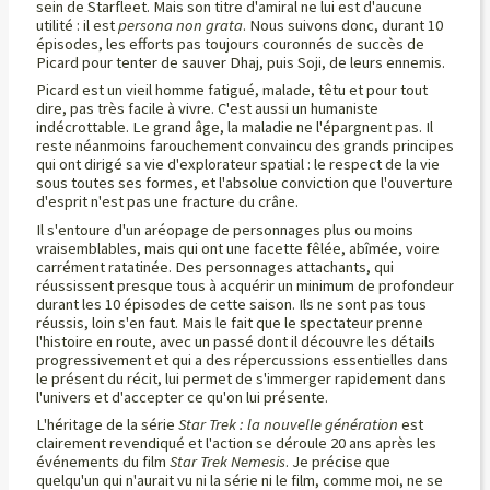
sein de Starfleet. Mais son titre d'amiral ne lui est d'aucune
utilité : il est
persona non grata
. Nous suivons donc, durant 10
épisodes, les efforts pas toujours couronnés de succès de
Picard pour tenter de sauver Dhaj, puis Soji, de leurs ennemis.
Picard est un vieil homme fatigué, malade, têtu et pour tout
dire, pas très facile à vivre. C'est aussi un humaniste
indécrottable. Le grand âge, la maladie ne l'épargnent pas. Il
reste néanmoins farouchement convaincu des grands principes
qui ont dirigé sa vie d'explorateur spatial : le respect de la vie
sous toutes ses formes, et l'absolue conviction que l'ouverture
d'esprit n'est pas une fracture du crâne.
Il s'entoure d'un aréopage de personnages plus ou moins
vraisemblables, mais qui ont une facette fêlée, abîmée, voire
carrément ratatinée. Des personnages attachants, qui
réussissent presque tous à acquérir un minimum de profondeur
durant les 10 épisodes de cette saison. Ils ne sont pas tous
réussis, loin s'en faut. Mais le fait que le spectateur prenne
l'histoire en route, avec un passé dont il découvre les détails
progressivement et qui a des répercussions essentielles dans
le présent du récit, lui permet de s'immerger rapidement dans
l'univers et d'accepter ce qu'on lui présente.
L'héritage de la série
Star Trek : la nouvelle génération
est
clairement revendiqué et l'action se déroule 20 ans après les
événements du film
Star Trek Nemesis
. Je précise que
quelqu'un qui n'aurait vu ni la série ni le film, comme moi, ne se