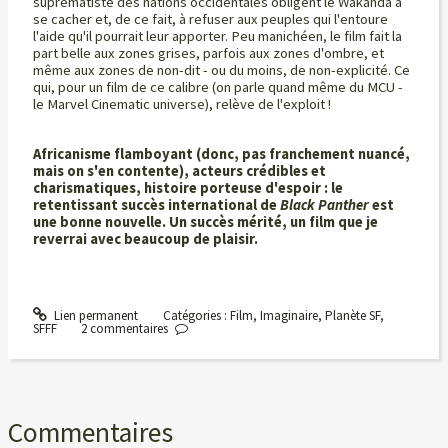
suprématiste des nations occidentales obligent le Wakanda à
se cacher et, de ce fait, à refuser aux peuples qui l'entoure
l'aide qu'il pourrait leur apporter. Peu manichéen, le film fait la
part belle aux zones grises, parfois aux zones d'ombre, et
même aux zones de non-dit - ou du moins, de non-explicité. Ce
qui, pour un film de ce calibre (on parle quand même du MCU -
le Marvel Cinematic universe), relève de l'exploit !
Africanisme flamboyant (donc, pas franchement nuancé,
mais on s'en contente), acteurs crédibles et
charismatiques, histoire porteuse d'espoir : le
retentissant succès international de
Black Panther
est
une bonne nouvelle. Un succès mérité, un film que je
reverrai avec beaucoup de plaisir.
Lien permanent
Catégories :
Film
,
Imaginaire
,
Planète SF
,
SFFF
2
commentaires
Commentaires