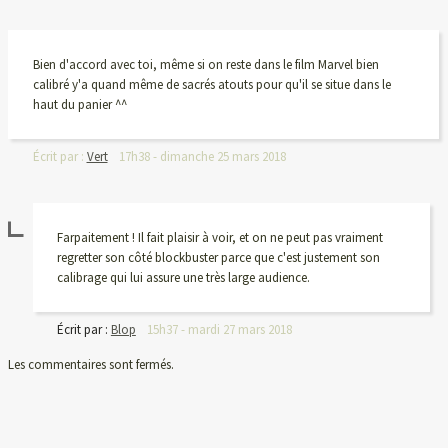
Bien d'accord avec toi, même si on reste dans le film Marvel bien
calibré y'a quand même de sacrés atouts pour qu'il se situe dans le
haut du panier ^^
Écrit par :
Vert
17h38
-
dimanche 25
mars 2018
Farpaitement ! Il fait plaisir à voir, et on ne peut pas vraiment
regretter son côté blockbuster parce que c'est justement son
calibrage qui lui assure une très large audience.
Écrit par :
Blop
15h37
-
mardi 27
mars 2018
Les commentaires sont fermés.