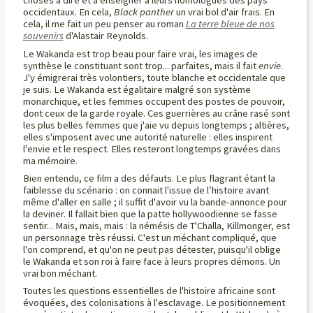
choses à dire et à enseigner à leurs homologues des pays
occidentaux. En cela,
Black panther
un vrai bol d'air frais. En
cela, il me fait un peu penser au roman
La terre bleue de nos
souvenirs
d'Alastair Reynolds.
Le Wakanda est trop beau pour faire vrai, les images de
synthèse le constituant sont trop... parfaites, mais il fait
envie
.
J'y émigrerai très volontiers, toute blanche et occidentale que
je suis. Le Wakanda est égalitaire malgré son système
monarchique, et les femmes occupent des postes de pouvoir,
dont ceux de la garde royale. Ces guerrières au crâne rasé sont
les plus belles femmes que j'aie vu depuis longtemps ; altières,
elles s'imposent avec une autorité naturelle : elles inspirent
l'envie et le respect. Elles resteront longtemps gravées dans
ma mémoire.
Bien entendu, ce film a des défauts. Le plus flagrant étant la
faiblesse du scénario : on connait l'issue de l’histoire avant
même d'aller en salle ; il suffit d'avoir vu la bande-annonce pour
la deviner. Il fallait bien que la patte hollywoodienne se fasse
sentir... Mais, mais, mais : la némésis de T'Challa, Killmonger, est
un personnage très réussi. C'est un méchant compliqué, que
l'on comprend, et qu'on ne peut pas détester, puisqu'il oblige
le Wakanda et son roi à faire face à leurs propres démons. Un
vrai bon méchant.
Toutes les questions essentielles de l'histoire africaine sont
évoquées, des colonisations à l'esclavage. Le positionnement