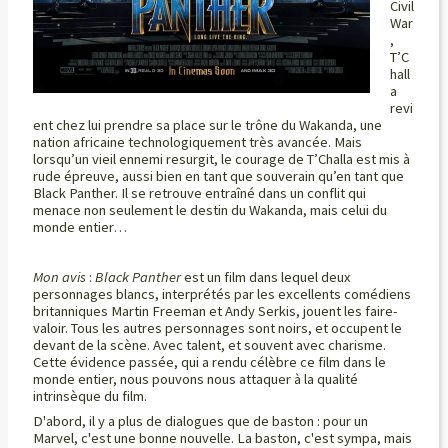
Civil
War
,
T’C
hall
a
revi
ent chez lui prendre sa place sur le trône du Wakanda, une
nation africaine technologiquement très avancée. Mais
lorsqu’un vieil ennemi resurgit, le courage de T’Challa est mis à
rude épreuve, aussi bien en tant que souverain qu’en tant que
Black Panther. Il se retrouve entraîné dans un conflit qui
menace non seulement le destin du Wakanda, mais celui du
monde entier…
Mon avis
:
Black Panther
est un film dans lequel deux
personnages blancs, interprétés par les excellents comédiens
britanniques Martin Freeman et Andy Serkis, jouent les faire-
valoir. Tous les autres personnages sont noirs, et occupent le
devant de la scène. Avec talent, et souvent avec charisme.
Cette évidence passée, qui a rendu célèbre ce film dans le
monde entier, nous pouvons nous attaquer à la qualité
intrinsèque du film.
D'abord, il y a plus de dialogues que de baston : pour un
Marvel, c'est une bonne nouvelle. La baston, c'est sympa, mais