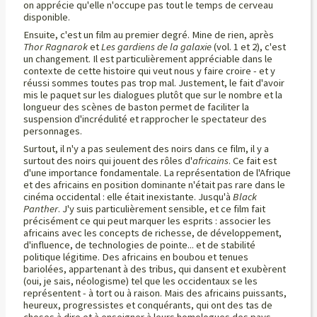
on apprécie qu'elle n'occupe pas tout le temps de cerveau
disponible.
Ensuite, c'est un film au premier degré. Mine de rien, après
Thor Ragnarok
et
Les gardiens de la galaxie
(vol. 1 et 2), c'est
un changement. Il est particulièrement appréciable dans le
contexte de cette histoire qui veut nous y faire croire - et y
réussi sommes toutes pas trop mal. Justement, le fait d'avoir
mis le paquet sur les dialogues plutôt que sur le nombre et la
longueur des scènes de baston permet de faciliter la
suspension d'incrédulité et rapprocher le spectateur des
personnages.
Surtout, il n'y a pas seulement des noirs dans ce film, il y a
surtout des noirs qui jouent des rôles d'
africains
. Ce fait est
d'une importance fondamentale. La représentation de l'Afrique
et des africains en position dominante n'était pas rare dans le
cinéma occidental : elle était inexistante. Jusqu'à
Black
Panther
. J'y suis particulièrement sensible, et ce film fait
précisément ce qui peut marquer les esprits : associer les
africains avec les concepts de richesse, de développement,
d'influence, de technologies de pointe... et de stabilité
politique légitime. Des africains en boubou et tenues
bariolées, appartenant à des tribus, qui dansent et exubèrent
(oui, je sais, néologisme) tel que les occidentaux se les
représentent - à tort ou à raison. Mais des africains puissants,
heureux, progressistes et conquérants, qui ont des tas de