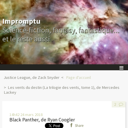
Impromptu
Science-fiction, fantasy, fantastique...
et le reste aussi
Justice League, de Zack Snyder
Page d'accueil
Les vents du destin (La trilogie des vents, tome 1), de Mercedes
Lackey
2
14h42
24
mars 2018
Black Panther, de Ryan Coogler
Share