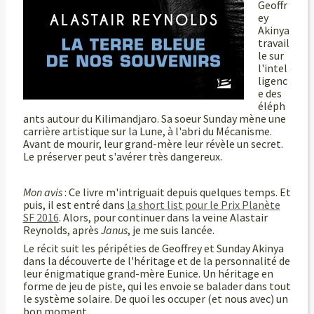
Geoffr
ey
Akinya
travail
le sur
l'intel
ligenc
e des
éléph
ants autour du Kilimandjaro. Sa soeur Sunday mène une
carrière artistique sur la Lune, à l'abri du Mécanisme.
Avant de mourir, leur grand-mère leur révèle un secret.
Le préserver peut s'avérer très dangereux.
Mon avis
: Ce livre m'intriguait depuis quelques temps. Et
puis, il est entré dans
la short list pour le Prix Planète
SF 2016
. Alors, pour continuer dans la veine Alastair
Reynolds, après
Janus
, je me suis lancée.
Le récit suit les péripéties de Geoffrey et Sunday Akinya
dans la découverte de l'héritage et de la personnalité de
leur énigmatique grand-mère Eunice. Un héritage en
forme de jeu de piste, qui les envoie se balader dans tout
le système solaire. De quoi les occuper (et nous avec) un
bon moment.