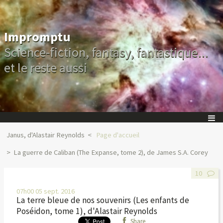
Impromptu
Science-fiction, fantasy, fantastique...
et le reste aussi
Janus, d'Alastair Reynolds
Page d'accueil
La guerre de Caliban (The Expanse, tome 2), de James S.A. Corey
10
07h00
05
sept. 2016
La terre bleue de nos souvenirs (Les enfants de
Poséidon, tome 1), d'Alastair Reynolds
Share