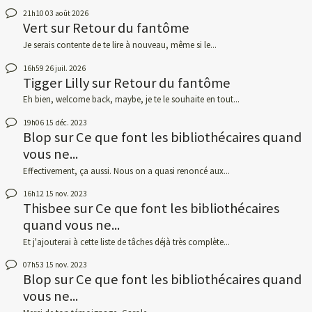
21h10
03
août 2026
Vert
sur
Retour du fantôme
Je serais contente de te lire à nouveau, même si le...
16h59
26
juil. 2026
Tigger Lilly
sur
Retour du fantôme
Eh bien, welcome back, maybe, je te le souhaite en tout...
19h06
15
déc. 2023
Blop
sur
Ce que font les bibliothécaires quand
vous ne...
Effectivement, ça aussi. Nous on a quasi renoncé aux...
16h12
15
nov. 2023
Thisbee
sur
Ce que font les bibliothécaires
quand vous ne...
Et j'ajouterai à cette liste de tâches déjà très complète...
07h53
15
nov. 2023
Blop
sur
Ce que font les bibliothécaires quand
vous ne...