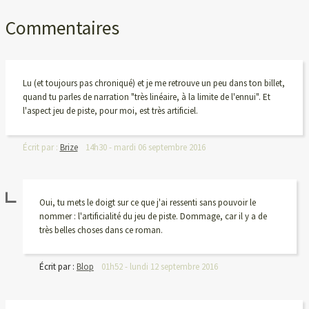
Commentaires
Lu (et toujours pas chroniqué) et je me retrouve un peu dans ton billet,
quand tu parles de narration "très linéaire, à la limite de l'ennui". Et
l'aspect jeu de piste, pour moi, est très artificiel.
Écrit par :
Brize
14h30
-
mardi 06
septembre 2016
Oui, tu mets le doigt sur ce que j'ai ressenti sans pouvoir le
nommer : l'artificialité du jeu de piste. Dommage, car il y a de
très belles choses dans ce roman.
Écrit par :
Blop
01h52
-
lundi 12
septembre 2016