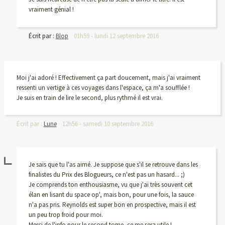
vraiment génial !
Écrit par :
Blop
01h59
-
lundi 12
septembre 2016
Moi j'ai adoré ! Effectivement ça part doucement, mais j'ai vraiment
ressenti un vertige à ces voyages dans l'espace, ça m'a soufflée !
Je suis en train de lire le second, plus rythmé il est vrai.
Écrit par :
Lune
12h56
-
samedi 10
septembre 2016
Je sais que tu l'as aimé. Je suppose que s'il se retrouve dans les
finalistes du Prix des Blogueurs, ce n'est pas un hasard... ;)
Je comprends ton enthousiasme, vu que j'ai très souvent cet
élan en lisant du space op', mais bon, pour une fois, la sauce
n'a pas pris. Reynolds est super bon en prospective, mais il est
un peu trop froid pour moi.
Merci de l'info pour le second tome, ce me sera utile !