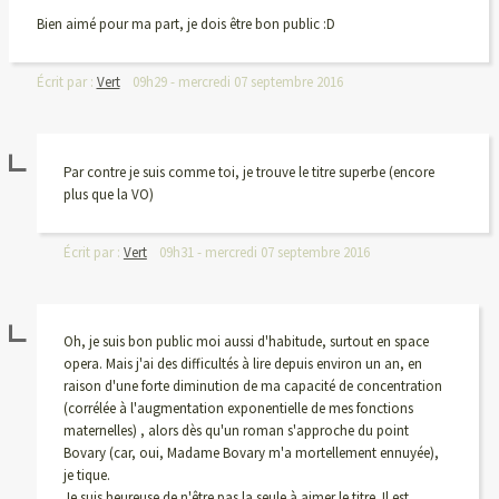
Bien aimé pour ma part, je dois être bon public :D
Écrit par :
Vert
09h29
-
mercredi 07
septembre 2016
Par contre je suis comme toi, je trouve le titre superbe (encore
plus que la VO)
Écrit par :
Vert
09h31
-
mercredi 07
septembre 2016
Oh, je suis bon public moi aussi d'habitude, surtout en space
opera. Mais j'ai des difficultés à lire depuis environ un an, en
raison d'une forte diminution de ma capacité de concentration
(corrélée à l'augmentation exponentielle de mes fonctions
maternelles) , alors dès qu'un roman s'approche du point
Bovary (car, oui, Madame Bovary m'a mortellement ennuyée),
je tique.
Je suis heureuse de n'être pas la seule à aimer le titre. Il est