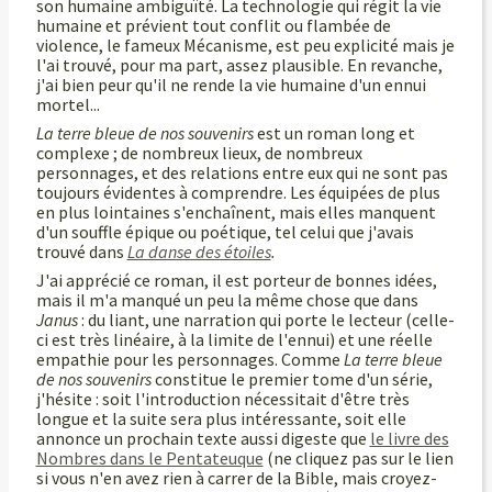
son humaine ambiguïté. La technologie qui régit la vie
humaine et prévient tout conflit ou flambée de
violence, le fameux Mécanisme, est peu explicité mais je
l'ai trouvé, pour ma part, assez plausible. En revanche,
j'ai bien peur qu'il ne rende la vie humaine d'un ennui
mortel...
La terre bleue de nos souvenirs
est un roman long et
complexe ; de nombreux lieux, de nombreux
personnages, et des relations entre eux qui ne sont pas
toujours évidentes à comprendre. Les équipées de plus
en plus lointaines s'enchaînent, mais elles manquent
d'un souffle épique ou poétique, tel celui que j'avais
trouvé dans
La danse des étoiles
.
J'ai apprécié ce roman, il est porteur de bonnes idées,
mais il m'a manqué un peu la même chose que dans
Janus
: du liant, une narration qui porte le lecteur (celle-
ci est très linéaire, à la limite de l'ennui) et une réelle
empathie pour les personnages. Comme
La terre bleue
de nos souvenirs
constitue le premier tome d'un série,
j'hésite : soit l'introduction nécessitait d'être très
longue et la suite sera plus intéressante, soit elle
annonce un prochain texte aussi digeste que
le livre des
Nombres dans le Pentateuque
(ne cliquez pas sur le lien
si vous n'en avez rien à carrer de la Bible, mais croyez-