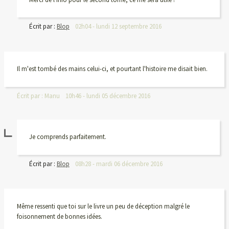
Écrit par :
Blop
02h04
-
lundi 12
septembre 2016
Il m'est tombé des mains celui-ci, et pourtant l'histoire me disait bien.
Écrit par :
Manu
10h46
-
lundi 05
décembre 2016
Je comprends parfaitement.
Écrit par :
Blop
08h28
-
mardi 06
décembre 2016
Même ressenti que toi sur le livre un peu de déception malgré le
foisonnement de bonnes idées.