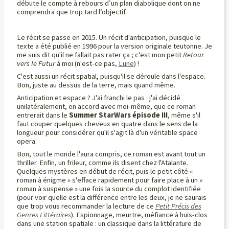
débute le compte à rebours d’un plan diabolique dont on ne
comprendra que trop tard l’objectif.
Le récit se passe en 2015. Un récit d'anticipation, puisque le
texte a été publié en 1996 pour la version originale teutonne. Je
me suis dit qu'il ne fallait pas rater ça ; c'est mon petit
Retour
vers le Futur
à moi (n'est-ce pas,
Lune
) !
C'est aussi un récit spatial, puisqu'il se déroule dans l'espace.
Bon, juste au dessus de la terre, mais quand même.
Anticipation et espace ? J'ai franchi le pas : j'ai décidé
unilatéralement, en accord avec moi-même, que ce roman
entrerait dans le
Summer StarWars épisode III
, même s'il
faut couper quelques cheveux en quatre dans le sens de la
longueur pour considérer qu'il s'agit là d'un véritable space
opera.
Bon, tout le monde l'aura compris, ce roman est avant tout un
thriller. Enfin, un frileur, comme ils disent chez l'Atalante.
Quelques mystères en début de récit, puis le petit côté «
roman à énigme » s'efface rapidement pour faire place à un «
roman à suspense » une fois la source du complot identifiée
(pour voir quelle est la différence entre les deux, je ne saurais
que trop vous recommander la lecture de ce
Petit Précis des
Genres Littéraires
). Espionnage, meurtre, méfiance à huis-clos
dans une station spatiale : un classique dans la littérature de