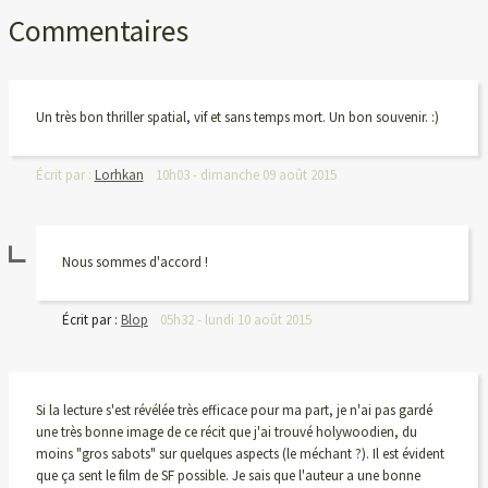
Commentaires
Un très bon thriller spatial, vif et sans temps mort. Un bon souvenir. :)
Écrit par :
Lorhkan
10h03
-
dimanche 09
août 2015
Nous sommes d'accord !
Écrit par :
Blop
05h32
-
lundi 10
août 2015
Si la lecture s'est révélée très efficace pour ma part, je n'ai pas gardé
une très bonne image de ce récit que j'ai trouvé holywoodien, du
moins "gros sabots" sur quelques aspects (le méchant ?). Il est évident
que ça sent le film de SF possible. Je sais que l'auteur a une bonne