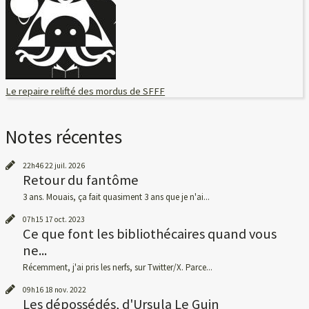
Le repaire relifté des mordus de SFFF
Notes récentes
22h46
22
juil. 2026
Retour du fantôme
3 ans. Mouais, ça fait quasiment 3 ans que je n'ai...
07h15
17
oct. 2023
Ce que font les bibliothécaires quand vous
ne...
Récemment, j'ai pris les nerfs, sur Twitter/X. Parce...
09h16
18
nov. 2022
Les dépossédés, d'Ursula Le Guin