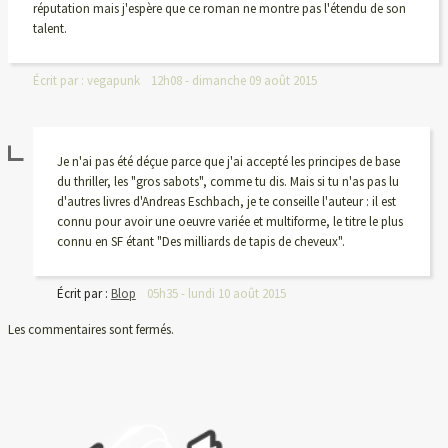
réputation mais j'espère que ce roman ne montre pas l'étendu de son
talent.
Écrit par :
vegapunk
12h08
-
dimanche 09
août 2015
Je n'ai pas été déçue parce que j'ai accepté les principes de base
du thriller, les "gros sabots", comme tu dis. Mais si tu n'as pas lu
d'autres livres d'Andreas Eschbach, je te conseille l'auteur : il est
connu pour avoir une oeuvre variée et multiforme, le titre le plus
connu en SF étant "Des milliards de tapis de cheveux".
Écrit par :
Blop
05h35
-
lundi 10
août 2015
Les commentaires sont fermés.