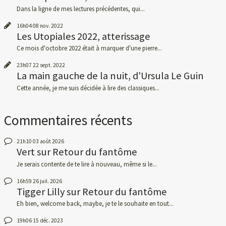
Dans la ligne de mes lectures précédentes, qui...
16h04
08
nov. 2022
Les Utopiales 2022, atterissage
Ce mois d'octobre 2022 était à marquer d'une pierre...
23h07
22
sept. 2022
La main gauche de la nuit, d'Ursula Le Guin
Cette année, je me suis décidée à lire des classiques...
Commentaires récents
21h10
03
août 2026
Vert
sur
Retour du fantôme
Je serais contente de te lire à nouveau, même si le...
16h59
26
juil. 2026
Tigger Lilly
sur
Retour du fantôme
Eh bien, welcome back, maybe, je te le souhaite en tout...
19h06
15
déc. 2023