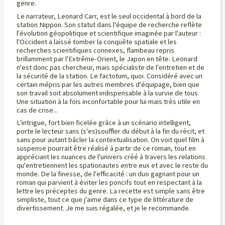
genre.
Le narrateur, Leonard Carr, est le seul occidental à bord de la
station Nippon. Son statut dans l'équipe de recherche reflète
l'évolution géopolitique et scientifique imaginée par l'auteur :
l'Occident a laissé tomber la conquête spatiale et les
recherches scientifiques connexes, flambeau repris
brillamment par l'Extrême-Orient, le Japon en tête. Leonard
n'est donc pas chercheur, mais spécialiste de l'entretien et de
la sécurité de la station. Le factotum, quoi. Considéré avec un
certain mépris par les autres membres d'équipage, bien que
son travail soit absolument indispensable à la survie de tous.
Une situation à la fois inconfortable pour lui mais très utile en
cas de crise...
L'intrigue, fort bien ficelée grâce à un scénario intelligent,
porte le lecteur sans (s'es)souffler du début à la fin du récit, et
sans pour autant bâcler la contextualisation. On voit quel film à
suspense pourrait être réalisé à partir de ce roman, tout en
appréciant les nuances de l'univers créé à travers les relations
qu'entretiennent les spationautes entre eux et avec le reste du
monde. De la finesse, de l'efficacité : un duo gagnant pour un
roman qui parvient à éviter les poncifs tout en respectant à la
lettre les préceptes du genre. La recette est simple sans être
simpliste, tout ce que j'aime dans ce type de littérature de
divertissement. Je me suis régalée, et je le recommande.