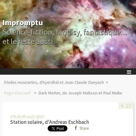
Impromptu
Science-fiction, fantasy, fantastique...
et le reste aussi
Etoiles mourantes, d'Ayerdhal et Jean-Claude Dunyach
Page d'accueil
Dark Matter, de Joseph Mallozzi et Paul Mullie
4
07h29
09
août 2015
Station solaire, d'Andreas Eschbach
Share