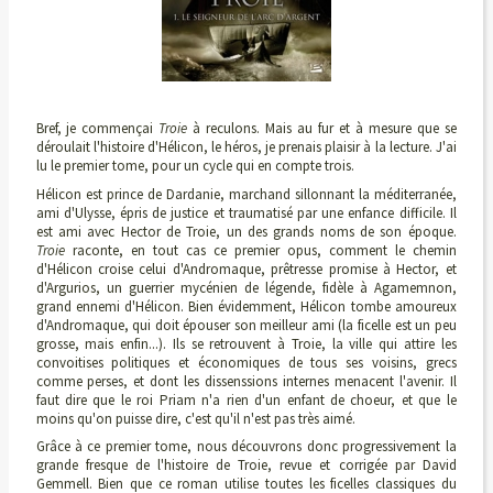
Bref, je commençai
Troie
à reculons. Mais au fur et à mesure que se
déroulait l'histoire d'Hélicon, le héros, je prenais plaisir à la lecture. J'ai
lu le premier tome, pour un cycle qui en compte trois.
Hélicon est prince de Dardanie, marchand sillonnant la méditerranée,
ami d'Ulysse, épris de justice et traumatisé par une enfance difficile. Il
est ami avec Hector de Troie, un des grands noms de son époque.
Troie
raconte, en tout cas ce premier opus, comment le chemin
d'Hélicon croise celui d'Andromaque, prêtresse promise à Hector, et
d'Argurios, un guerrier mycénien de légende, fidèle à Agamemnon,
grand ennemi d'Hélicon. Bien évidemment, Hélicon tombe amoureux
d'Andromaque, qui doit épouser son meilleur ami (la ficelle est un peu
grosse, mais enfin...). Ils se retrouvent à Troie, la ville qui attire les
convoitises politiques et économiques de tous ses voisins, grecs
comme perses, et dont les dissenssions internes menacent l'avenir. Il
faut dire que le roi Priam n'a rien d'un enfant de choeur, et que le
moins qu'on puisse dire, c'est qu'il n'est pas très aimé.
Grâce à ce premier tome, nous découvrons donc progressivement la
grande fresque de l'histoire de Troie, revue et corrigée par David
Gemmell. Bien que ce roman utilise toutes les ficelles classiques du