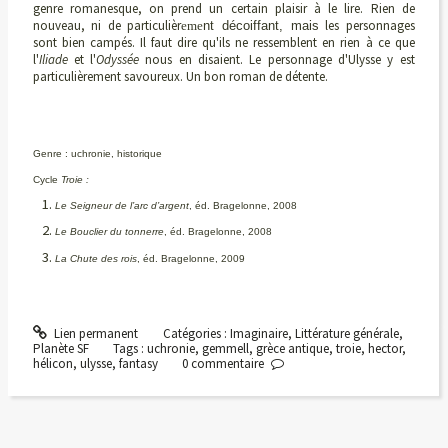
genre romanesque, on prend un certain plaisir à le lire. Rien de
nouveau, ni de particulièr
les personnages
eme
nt décoiffant, mais
sont bien campés. Il faut dire qu'ils ne ressemblent en rien à ce que
l'
Iliade
et l'
Odyssée
nous en disaient. Le personnage d'Ulysse y est
particulièrement savoureux. Un bon roman de détente.
Genre : uchronie, historique
Cycle
Troie :
Le Seigneur de l’arc d’argent
, éd. Bragelonne, 2008
Le Bouclier du tonnerre
, éd. Bragelonne, 2008
La Chute des rois
, éd. Bragelonne, 2009
Lien permanent
Catégories :
Imaginaire
,
Littérature générale
,
Planète SF
Tags :
uchronie
,
gemmell
,
grèce antique
,
troie
,
hector
,
hélicon
,
ulysse
,
fantasy
0
commentaire