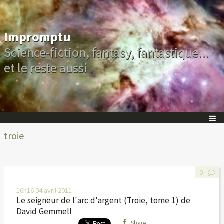
Impromptu
Science-fiction, fantasy, fantastique...
et le reste aussi
troie
0
16h16
04
avril 2011
Le seigneur de l'arc d'argent (Troie, tome 1) de
David Gemmell
Share