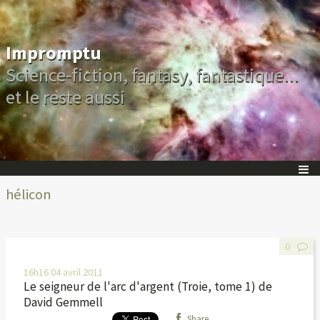
Impromptu
Science-fiction, fantasy, fantastique...
et le reste aussi
hélicon
0
16h16
04
avril 2011
Le seigneur de l'arc d'argent (Troie, tome 1) de
David Gemmell
Share