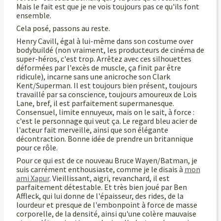
Mais le fait est que je ne vois toujours pas ce qu'ils font
ensemble.
Cela posé, passons au reste.
Henry Cavill, égal à lui-même dans son costume over
bodybuildé (non vraiment, les producteurs de cinéma de
super-héros, c'est trop. Arrêtez avec ces silhouettes
déformées par l'excès de muscle, ça finit par être
ridicule), incarne sans une anicroche son Clark
Kent/Superman. Il est toujours bien présent, toujours
travaillé par sa conscience, toujours amoureux de Lois
Lane, bref, il est parfaitement supermanesque.
Consensuel, limite ennuyeux, mais on le sait, à force :
c'est le personnage qui veut ça. Le regard bleu acier de
l'acteur fait merveille, ainsi que son élégante
décontraction. Bonne idée de prendre un britannique
pour ce rôle.
Pour ce qui est de ce nouveau Bruce Wayen/Batman, je
suis carrément enthousiaste, comme je le disais à
mon
ami Xapur
. Vieillissant, aigri, revanchard, il est
parfaitement détestable. Et très bien joué par Ben
Affleck, qui lui donne de l'épaisseur, des rides, de la
lourdeur et presque de l'embonpoint à force de masse
corporelle, de la densité, ainsi qu'une colère mauvaise