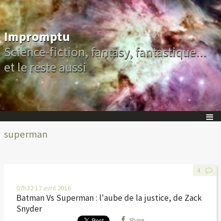
Impromptu
Science-fiction, fantasy, fantastique...
et le reste aussi
superman
4
07h32
17
avril 2016
Batman Vs Superman : l'aube de la justice, de Zack
Snyder
Share