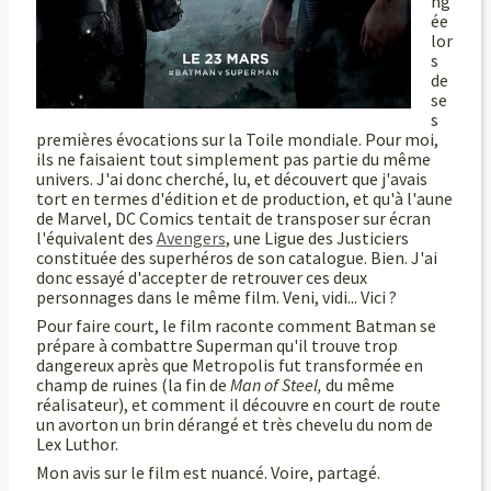
ng
ée
lor
s
de
se
s
premières évocations sur la Toile mondiale. Pour moi,
ils ne faisaient tout simplement pas partie du même
univers. J'ai donc cherché, lu, et découvert que j'avais
tort en termes d'édition et de production, et qu'à l'aune
de Marvel, DC Comics tentait de transposer sur écran
l'équivalent des
Avengers
, une Ligue des Justiciers
constituée des superhéros de son catalogue. Bien. J'ai
donc essayé d'accepter de retrouver ces deux
personnages dans le même film. Veni, vidi... Vici ?
Pour faire court, le film raconte comment Batman se
prépare à combattre Superman qu'il trouve trop
dangereux après que Metropolis fut transformée en
champ de ruines (la fin de
Man of Steel,
du même
réalisateur), et comment il découvre en court de route
un avorton un brin dérangé et très chevelu du nom de
Lex Luthor.
Mon avis sur le film est nuancé. Voire, partagé.