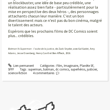
un blockbuster, une idée de base peu crédible, une
réalisation assez bien faite - particulièrement pour la
mise en perspective des deux héros -, des personnages
attachants chacun leur manière. C'est un bon
divertissement mais ce n'est pas du bon cinéma, malgré
le talent des acteurs.
Espérons que les prochains films de DC Comics soient
plus... crédibles.
Batman Vs Superman : l'aube de la justice
, de Zack Snyder, avec Gal Gadot, Amy
Adams, Jesse Eisenberg, Henry Cavill et Ben Affleck, 2016.
Lien permanent
Catégories :
Film
,
Imaginaire
,
Planète SF
,
SFFF
Tags :
superman
,
batman
,
dc comics
,
superhéros
,
justicier
,
science-fiction
4
commentaires