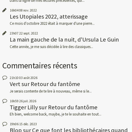
Dans la ligne de mes lectures précédentes, qui...
16h04
08
nov. 2022
Les Utopiales 2022, atterissage
Ce mois d'octobre 2022 était à marquer d'une pierre...
23h07
22
sept. 2022
La main gauche de la nuit, d'Ursula Le Guin
Cette année, je me suis décidée à lire des classiques...
Commentaires récents
21h10
03
août 2026
Vert
sur
Retour du fantôme
Je serais contente de te lire à nouveau, même si le...
16h59
26
juil. 2026
Tigger Lilly
sur
Retour du fantôme
Eh bien, welcome back, maybe, je te le souhaite en tout...
19h06
15
déc. 2023
Blop
sur
Ce que font les bibliothécaires quand