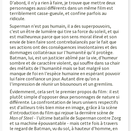
D'abord, il n'y a rien à faire, je trouve que mettre deux
personnages aussi différents dans un même film est
terriblement casse-gueule, et confine parfois au
ridicule.
Superman n'est pas humain, il a des superpouvoirs,
c'est un être de lumière qui tire sa force du soleil, et qui
est malheureux parce que son sens moral élevé et son
envie de bien faire sont contrebalancés par le fait que
ses actions ont des conséquences involontaires et des
dommages collatéraux sur l'humanité qu'il protège.
Batman, lui, est un justicier abîmé par la vie, d'humeur
sombre et de caractère violent, qui souffre dans sa chair
des méfaits de l'humanité mais se bat malgré son
manque de foi en l'espèce humaine en espérant pouvoir
lui faire confiance un jour. Autant dire qu'on a
l'impression de réunir un bisounours et un gremlins.
Évidemment, cela sert le premier propos du film : il est
plutôt simple d'opposer deux personnages de nature si
différente. La confrontation de leurs univers respectifs
est d'ailleurs très bien mise en image, grâce à la scène
d'introduction du film qui rejoue la dernière scène de
Man of Steel
- l'ultime bataille de Superman contre Zorg
et sa machine épouvantable - mais cette fois à travers
le regard de Batman, vu du sol, à hauteur d'homme, en