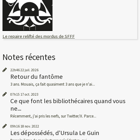
Le repaire relifté des mordus de SFFF
Notes récentes
22h46
22
juil. 2026
Retour du fantôme
3 ans. Mouais, ça fait quasiment 3 ans que je n'ai...
07h15
17
oct. 2023
Ce que font les bibliothécaires quand vous
ne...
Récemment, j'ai pris les nerfs, sur Twitter/X. Parce...
09h16
18
nov. 2022
Les dépossédés, d'Ursula Le Guin