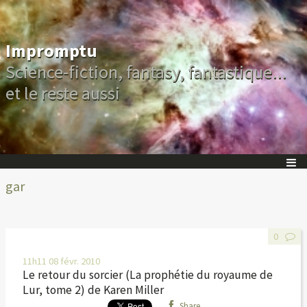
Impromptu
Science-fiction, fantasy, fantastique...
et le reste aussi
gar
0
11h11
08
févr. 2010
Le retour du sorcier (La prophétie du royaume de
Lur, tome 2) de Karen Miller
Share