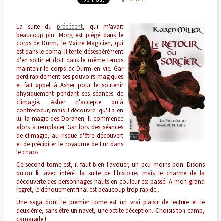
La suite du
précédent
, qui m'avait
beaucoup plu. Morg est piégé dans le
corps de Durm, le Maître Magicien, qui
est dans le coma. Il tente désespérément
d'en sortir et doit dans le même temps
maintenir le corps de Durm en vie. Gar
perd rapidement ses pouvoirs magiques
et fait appel à Asher pour le soutenir
physiquement pendant ses séances de
climagie. Asher n'accepte qu'à
contrecoeur, mais il découvre qu'il a en
lui la magie des Doranen. Il commence
alors à remplacer Gar lors des séances
de climagie, au risque d'être découvert
et de précipiter le royaume de Lur dans
le chaos.
Ce second tome est, il faut bien l'avouer, un peu moins bon. Disons
qu'on lit avec intérêt la suite de l'histoire, mais le charme de la
découverte des personnages hauts en couleur est passé. A mon grand
regret, le dénouement final est beaucoup trop rapide...
Une saga dont le premier tome est un vrai plaisir de lecture et le
deuxième, sans être un navet, une petite déception. Choisis ton camp,
camarade !