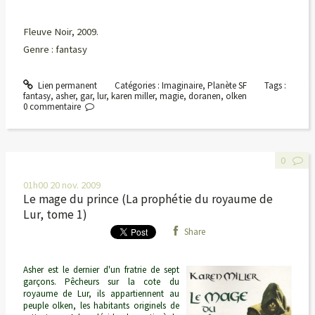
Fleuve Noir, 2009.
Genre : fantasy
Lien permanent
Catégories :
Imaginaire
,
Planète SF
Tags :
fantasy
,
asher
,
gar
,
lur
,
karen miller
,
magie
,
doranen
,
olken
0
commentaire
0
01h00
20
nov. 2009
Le mage du prince (La prophétie du royaume de
Lur, tome 1)
Share
Asher est le dernier d'un fratrie de sept
garçons. Pêcheurs sur la cote du
royaume de Lur, ils appartiennent au
peuple olken, les habitants originels de