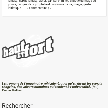
fantasy
,
heroic fantasy
,
asher
,
gar
,
karen miller
,
critique du mage du
prince
,
critique de la prophétie du royaume de lur
,
magie
,
quête
initiatique
0
commentaire
Les romans de l'imaginaire véhiculent, quoi qu'en disent les esprits
chagrins, des valeurs humaines qui tendent à l'universalité.
(feu)
Pierre Bottero
Rechercher