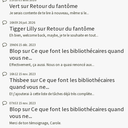
21h10
03
août 2026
Vert
sur
Retour du fantôme
Je serais contente de te lire à nouveau, même si le...
16h59
26
juil. 2026
Tigger Lilly
sur
Retour du fantôme
Eh bien, welcome back, maybe, je te le souhaite en tout...
19h06
15
déc. 2023
Blop
sur
Ce que font les bibliothécaires quand
vous ne...
Effectivement, ça aussi. Nous on a quasi renoncé aux...
16h12
15
nov. 2023
Thisbee
sur
Ce que font les bibliothécaires
quand vous ne...
Et j'ajouterai à cette liste de tâches déjà très complète...
07h53
15
nov. 2023
Blop
sur
Ce que font les bibliothécaires quand
vous ne...
Merci de ton témoignage, Carole.