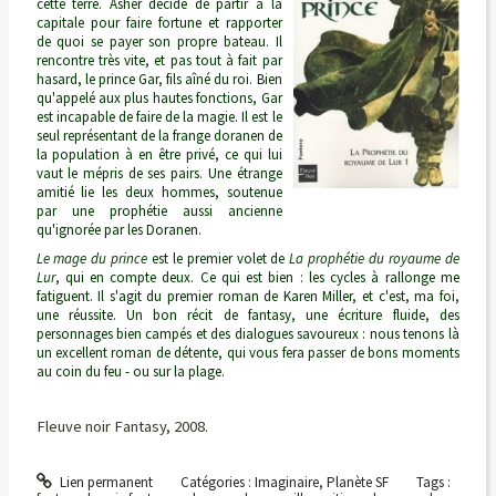
cette terre. Asher décide de partir à la
capitale pour faire fortune et rapporter
de quoi se payer son propre bateau. Il
rencontre très vite, et pas tout à fait par
hasard, le prince Gar, fils aîné du roi. Bien
qu'appelé aux plus hautes fonctions, Gar
est incapable de faire de la magie. Il est le
seul représentant de la frange doranen de
la population à en être privé, ce qui lui
vaut le mépris de ses pairs. Une étrange
amitié lie les deux hommes, soutenue
par une prophétie aussi ancienne
qu'ignorée par les Doranen.
Le mage du prince
est le premier volet de
La prophétie du royaume de
Lur
, qui en compte deux. Ce qui est bien : les cycles à rallonge me
fatiguent. Il s'agit du premier roman de Karen Miller, et c'est, ma foi,
une réussite. Un bon récit de fantasy, une écriture fluide, des
personnages bien campés et des dialogues savoureux : nous tenons là
un excellent roman de détente, qui vous fera passer de bons moments
au coin du feu - ou sur la plage.
Fleuve noir Fantasy, 2008.
Lien permanent
Catégories :
Imaginaire
,
Planète SF
Tags :