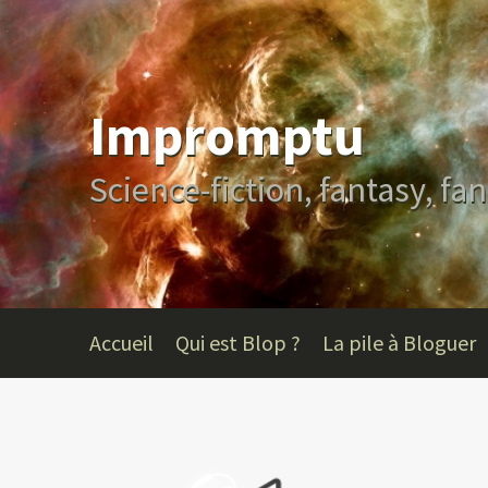
Impromptu
Science-fiction, fantasy, fan
Accueil
Qui est Blop ?
La pile à Bloguer