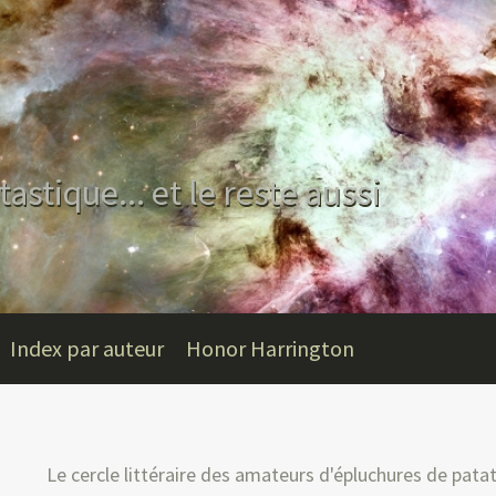
tastique... et le reste aussi
Index par auteur
Honor Harrington
Le cercle littéraire des amateurs d'épluchures de pata