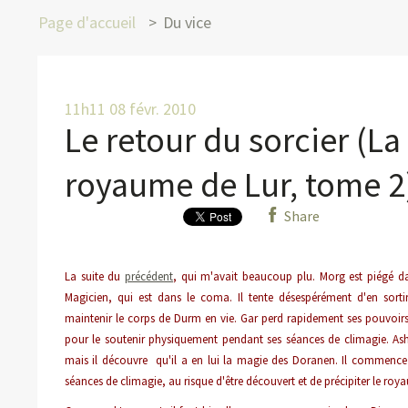
Page d'accueil
Du vice
11h11
08
févr. 2010
Le retour du sorcier (L
royaume de Lur, tome 2)
Share
La suite du
précédent
, qui m'avait beaucoup plu. Morg est piégé da
Magicien, qui est dans le coma. Il tente désespérément d'en sor
maintenir le corps de Durm en vie. Gar perd rapidement ses pouvoirs
pour le soutenir physiquement pendant ses séances de climagie. Ash
mais il découvre qu'il a en lui la magie des Doranen. Il commence 
séances de climagie, au risque d'être découvert et de précipiter le roy