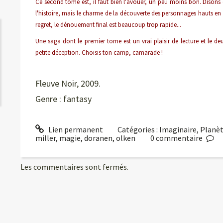
Ce second tome est, il faut bien l'avouer, un peu moins bon. Disons qu
l'histoire, mais le charme de la découverte des personnages hauts en
regret, le dénouement final est beaucoup trop rapide...
Une saga dont le premier tome est un vrai plaisir de lecture et le d
petite déception. Choisis ton camp, camarade !
Fleuve Noir, 2009.
Genre : fantasy
Lien permanent
Catégories :
Imaginaire
,
Planèt
miller
,
magie
,
doranen
,
olken
0
commentaire
Les commentaires sont fermés.