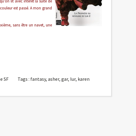
'on lit avec intérêt la suite de
 couleur est passé. A mon grand
euxième, sans être un navet, une
e SF
Tags :
fantasy
,
asher
,
gar
,
lur
,
karen