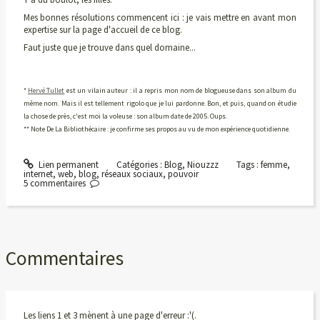
Mes bonnes résolutions commencent ici : je vais mettre en avant mon
expertise sur la page d'accueil de ce blog.
Faut juste que je trouve dans quel domaine...
*
Hervé Tullet
est un vilain auteur : il a repris mon nom de blogueuse dans son album du
même nom. Mais il est tellement rigolo que je lui pardonne. Bon, et puis, quand on étudie
la chose de près, c'est moi la voleuse : son album date de 2005. Oups.
** Note De La Bibliothécaire : je confirme ses propos au vu de mon expérience quotidienne.
Lien permanent
Catégories :
Blog
,
Niouzzz
Tags :
femme
,
internet
,
web
,
blog
,
réseaux sociaux
,
pouvoir
5
commentaires
Commentaires
Les liens 1 et 3 mènent à une page d'erreur :'(.