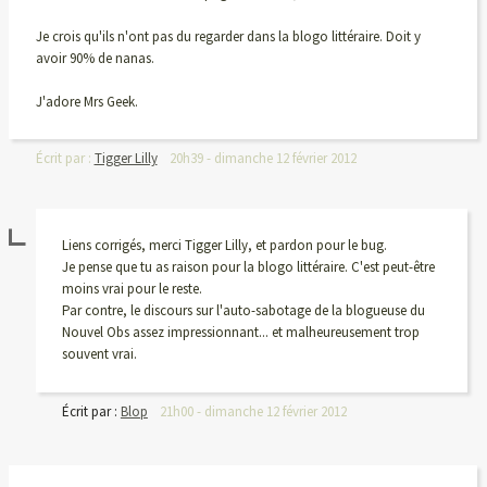
Je crois qu'ils n'ont pas du regarder dans la blogo littéraire. Doit y
avoir 90% de nanas.
J'adore Mrs Geek.
Écrit par :
Tigger Lilly
20h39
-
dimanche 12
février 2012
Liens corrigés, merci Tigger Lilly, et pardon pour le bug.
Je pense que tu as raison pour la blogo littéraire. C'est peut-être
moins vrai pour le reste.
Par contre, le discours sur l'auto-sabotage de la blogueuse du
Nouvel Obs assez impressionnant... et malheureusement trop
souvent vrai.
Écrit par :
Blop
21h00
-
dimanche 12
février 2012