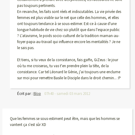
pas toujours pertinents.
En revanche, les faits sont réels et indiscutables. La vie privée des
femmes est plus visible sur le net que celle des hommes, et elles
ont toujours tendance à se sous-estimer. Est-ce à cause d'une
longue habitude de vie chez soi plutôt que dans l'espace public
? L'atavisme, le poids socio-culturel de la tradition maman-au-
foyer-papa-au-travail qui influence encore les mentalités ? Je ne
le sais pas.
Et tiens, si tu veux de la consistance, fais gaffe, GiZeus : le jour
où tu me croiseras, tu vas t'en prendre plein la tête, de la
consistance. Car tel Léonard le Génie, j'ai toujours une enclume
sur moi pour remettre Basile le Disciple dans le droit chemin... :P
Écrit par :
Blop
07h40
-
samedi 03
mars 2012
Que les femmes se sous-estiment peut être, mais que les hommes se
vantent ça s'est sûr XD