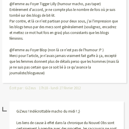
@Femme au Foyer Tigger Lilly (humour macho, pas taper)
Entièrement d'accord, je ne compte plus le nombre de fois où je suis
tombé sur des blogs de bit-lit.
Par contre, et là ce n'est partisan pour deux sous, j'ai l'impression que
les blogs tenus par des mecs sont généralement (soulignez, encadrez
et mettez ce mot huit fois en gras) plus consistants que les blogs
féminins.
@Femme au Foyer Blop (non là ce n'est pas de l'humour :P )
Merci pour l'article, je n'avais jamais vraiment fait gaffe à ça, excepté
que les femmes donnent plus de détails perso que les hommes (mais là
je ne suis pas certain que ce soit lié à ce qu'avance la
journaliste/blogueuse)
Écrit par :
GiZeus
17h18
-
lundi 27
février 2012
GiZeus ! Indécrottable macho du midi ! ;)
Les liens de cause à effet dans la chronique du Nouvel Obs sont
certainement à prendre avec des pincettes, les raccourcis ne sont