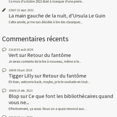
Ce mois d'octobre 2022 était à marquer d'une pierre...
23h07
22
sept. 2022
La main gauche de la nuit, d'Ursula Le Guin
Cette année, je me suis décidée à lire des classiques...
Commentaires récents
21h10
03
août 2026
Vert
sur
Retour du fantôme
Je serais contente de te lire à nouveau, même si le...
16h59
26
juil. 2026
Tigger Lilly
sur
Retour du fantôme
Eh bien, welcome back, maybe, je te le souhaite en tout...
19h06
15
déc. 2023
Blop
sur
Ce que font les bibliothécaires quand
vous ne...
Effectivement, ça aussi. Nous on a quasi renoncé aux...