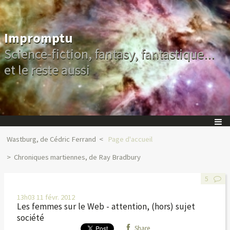
Impromptu
Science-fiction, fantasy, fantastique...
et le reste aussi
Wastburg, de Cédric Ferrand
Page d'accueil
Chroniques martiennes, de Ray Bradbury
5
13h03
11
févr. 2012
Les femmes sur le Web - attention, (hors) sujet
société
Share