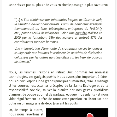
Je ne résiste pas au plaisir de vous en citer le passage le plus savoureux
:
"[...]
si l'on s'intéresse aux internautes les plus actifs sur le web,
la situation devient caricaturale. Parmi de nombreux exemples
(communauté du libre, bibliosphère, entreprises du NASDAQ,
etc.) prenons celui de Wikipédia. Selon une
enquête
réalisée en
2009 par la fondation, 68% des lecteurs et surtout 87% des
contributeurs sont des hommes !
Une interprétation déprimante du croisement de ces tendances
soulignerait que les unes investissent les activités de distinction
délaissées par les autres qui s'installent sur les lieux de pouvoir
de demain
."
Nous, les femmes, restons en retrait. Aux hommes les nouvelles
technologies, ces gadgets puérils. Nous avons plus important à faire :
nous ouvrir l'esprit sur de grands principes humanistes, faire le ménage
et les courses, respecter les préceptes de la Sainte-Ecologie et de la
responsabilité sociale, sauver la planète par nos gestes quotidiens
d'amour, de coopération et de partage, éduquer nos enfants - et nous
vider régulièrement la tête de toute cette pression en lisant un bon
polar ou un magazine de déco (suivant les goûts).
Or, de temps à autres,
nous nous réveillons et