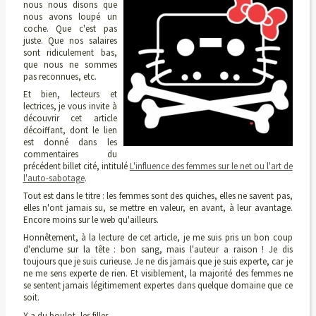
nous nous disons que
nous avons loupé un
coche. Que c'est pas
juste. Que nos salaires
sont ridiculement bas,
que nous ne sommes
pas reconnues, etc.
Et bien, lecteurs et
lectrices, je vous invite à
découvrir cet article
décoiffant, dont le lien
est donné dans les
commentaires du
précédent billet cité, intitulé
L'influence des femmes sur le net ou l'art de
l'auto-sabotage
.
Tout est dans le titre : les femmes sont des quiches, elles ne savent pas,
elles n'ont jamais su, se mettre en valeur, en avant, à leur avantage.
Encore moins sur le web qu'ailleurs.
Honnêtement, à la lecture de cet article, je me suis pris un bon coup
d'enclume sur la tête : bon sang, mais l'auteur a raison ! Je dis
toujours que je suis curieuse. Je ne dis jamais que je suis experte, car je
ne me sens experte de rien. Et visiblement, la majorité des femmes ne
se sentent jamais légitimement expertes dans quelque domaine que ce
soit.
Y a du boulot, les filles.