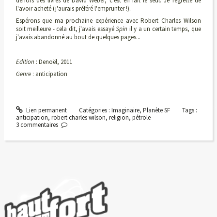
dehors des livres de David Weber
, c'est en fait le seul. Je regrette de
l'avoir acheté (j'aurais préféré l'emprunter !).
Espérons que ma prochaine expérience avec Robert Charles Wilson
soit meilleure - cela dit, j'avais essayé
Spin
il y a un certain temps, que
j'avais abandonné au bout de quelques pages...
Edition
: Denoël, 2011
Genre
: anticipation
Lien permanent
Catégories :
Imaginaire
,
Planète SF
Tags :
anticipation
,
robert charles wilson
,
religion
,
pétrole
3
commentaires