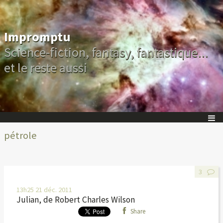
Impromptu
Science-fiction, fantasy, fantastique...
et le reste aussi
pétrole
3
13h25
21
déc. 2011
Julian, de Robert Charles Wilson
Share