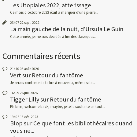
Les Utopiales 2022, atterissage
Ce mois d'octobre 2022 était à marquer d'une pierre...
23h07
22
sept. 2022
La main gauche de la nuit, d'Ursula Le Guin
Cette année, je me suis décidée à lire des classiques...
Commentaires récents
21h10
03
août 2026
Vert
sur
Retour du fantôme
Je serais contente de te lire à nouveau, même si le...
16h59
26
juil. 2026
Tigger Lilly
sur
Retour du fantôme
Eh bien, welcome back, maybe, je te le souhaite en tout...
19h06
15
déc. 2023
Blop
sur
Ce que font les bibliothécaires quand
vous ne...