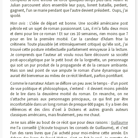
Julian parcourent alors ensemble leur pays, livrent bataille, perdent,
gagnent, l'un se marie pendant que l'autre devient président.. Oups, j'ai
spoilé.
Mon avis
: L'idée de départ est bonne. Une société américaine post
pétrole est un sujet de roman passionnant. Las, il m'a fallu deux mois
et demi pour lire ce roman ! Et sur ces 10 semaines, rien moins que 7
pour en lire la première moitié. Car la candeur d'Adam frise la
crétinerie. Toute plausible (et intrinsèquement critique) qu'elle soit, j'ai
trouvé cette posture intellectuelle parfaitement ennuyeuse à la lecture.
Je comprends que l'auteur ait voulu nous faire découvrir sa société
post-apocalyptique par le petit bout de la lorgnette, un personnage
qui soit un pur produit de la propagande et de la censure ambiante.
Mais son seul point de vue ampute le roman d'une dynamique qui
aurait été bienvenue au milieu de ce récit lénifiant, parfois pontifiant.
Comme le narrateur Adam se déflore un peu avec le temps - d'un point
de vue politique et philosophique, s'entend - il devient moins pénible
de le lire dans la deuxième moitié du roman. En revanche, on ne
s'attache jamais aux personnages principaux, ce qui finit par être
inconfortable dans un long roman de presque 600 pages.
Il y a bien des
références et des clins d'oeil à Dickens et autres grands auteurs
classiques américains, mais finalement, peu me chaut.
Je ne suis allée au bout de ce récit que pour deux raisons :
Guillaume
me l'a conseillé (
j'écoute toujours les conseils de Guillaume)
, et c'est
l'un des rares livres que j'ai acheté pour moi-même cette année. En