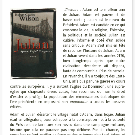
L'histoir
e : Adam est le meilleur ami
de Julian. Adam est pauvre et de
basse caste ; Julian est le neveu du
Président. Adam est candide en ce qui
concerne la vie, la religion, l'histoire,
la politique et la société. Julian est
cultivé, informé et doté d'un solide
sens critique. Adam s'est mis en tête
de raconter l'histoire de Julian. Adam
et Julian vivent dans les années 2170,
bien longtemps après que notre
civilisation décadente ait disparu,
faute de combustible. Plus de pétrole.
En revanche, il y a toujours des Etats-
Unis, affaiblis par une guerre en cours
contre les européens. Il y a surtout l'Église du Dominion, une supra-
église qui chapeaute divers cultes, leur reconnait ou non le droit
d'exister et protège la population des réminiscences diaboliques de
l'ère précédente en imposant son
imprimatur
à toutes les oeuvres
éditées.
Adam et Julian désertent le village natal d'Adam, dans lequel Julian
était en villégiature, pour échapper à la conscription - et à la volonté
du Président de faire tuer son neveu dans une campagne militaire,
histoire que cela ne paraisse pas trop délibéré. Pas de chance, les
compères se font enrôler de force quelques temps plus tard. Adam et